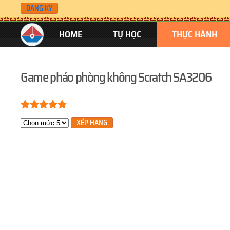
ĐĂNG KÝ
Skip to main content
HOME
TỰ HỌC
THỰC HÀNH
Game pháo phòng không Scratch SA3206
Bạn đánh giá:
5
/
5
Xin hãy xếp hạng