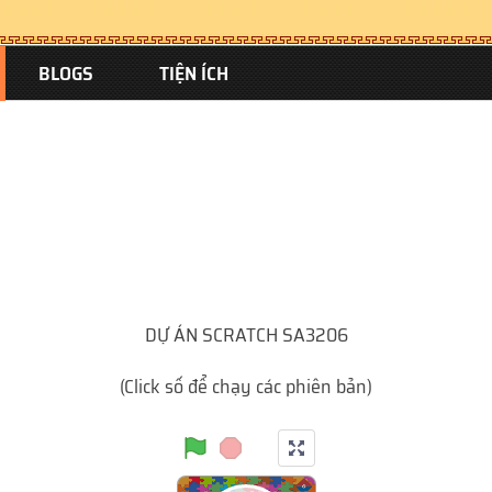
BLOGS
TIỆN ÍCH
DỰ ÁN SCRATCH SA3206
(Click số để chạy các phiên bản)