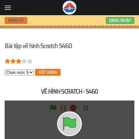
Skip to main content
ĐĂNG KÝ
ĐĂNG NHẬP
Bài tập vẽ hình Scratch S460
Bạn đánh giá:
3
/
5
Xin hãy xếp hạng
VẼ HÌNH SCRATCH - S460