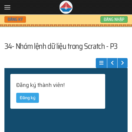
Skip to main content
ĐĂNG KÝ
ĐĂNG NHẬP
34- Nhóm lệnh dữ liệu trong Scratch - P3
Đăng ký thành viên!
Đăng ký